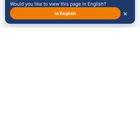
Would you like to view this page in English?
×
In English
Bekijk alle sponsoren →
Volg ons:
Langskomen?
Contact
Maandag t/m vrijdag
Stichting Venloop