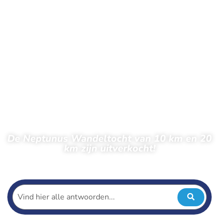
De Neptunus Wandeltocht van 10 km en 20
km zijn uitverkocht!
← Terug naar nieuws