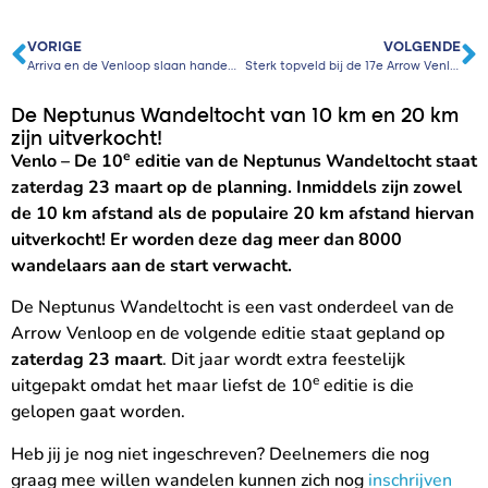
VORIGE
VOLGENDE
Arriva en de Venloop slaan handen ineen: unieke samenwerking biedt gratis openbaar vervoer voor deelnemers!
Sterk topveld bij de 17e Arrow Venloop
De Neptunus Wandeltocht van 10 km en 20 km
zijn uitverkocht!
e
Venlo – De 1
0
editie van de
Neptunus Wandeltocht staat
zaterdag 23 maart op de planning. Inmiddels zijn zowel
de 10 km afstand als de populaire 20 km afstand hiervan
uitverkocht! Er worden deze dag meer dan 8000
wandelaars aan de start verwacht.
De Neptunus Wandeltocht is een vast onderdeel van de
Arrow Venloop en de volgende editie staat gepland op
zaterdag 23 maart
. Dit jaar wordt extra feestelijk
e
uitgepakt omdat het maar liefst de 10
editie is die
gelopen gaat worden.
Heb jij je nog niet ingeschreven? Deelnemers die nog
graag mee willen wandelen kunnen zich nog
inschrijven