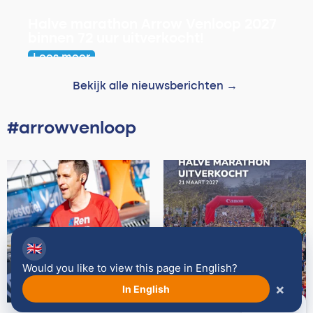
Halve marathon Arrow Venloop 2027
binnen 72 uur uitverkocht!
Lees meer
Bekijk alle nieuwsberichten →
#arrowvenloop
🇬🇧
Would you like to view this page in English?
×
In English