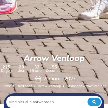
Arrow Venloop
225
23
32
54
Dagen
Uren
Minuten
Seconden
21 maart 2027
Home
Hardlopen
Arrow Venloop
Afstanden Arrow Venloop