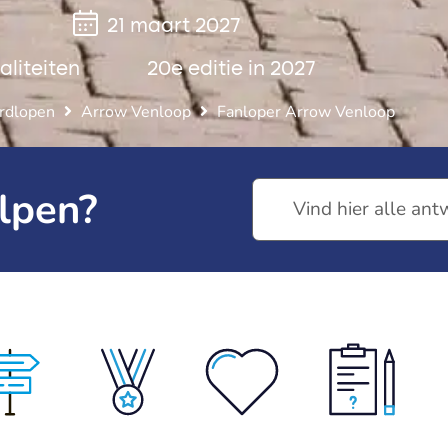
21 maart 2027
aliteiten
20e editie in 2027
rdlopen
Arrow Venloop
Fanloper Arrow Venloop
lpen?