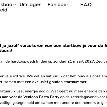
ikbaar-
Uitslagen
Fanloper
F.A.Q.
eid
il je jezelf verzekeren van een startbewijs voor d
deurs!
van de hardloopwedstrijden op
zondag 21 maart 2027
. Zeg v
er vele extra’s. We willen natuurlijk dat het jouw als onze 
rt
, samen met
een exclusief gouden startnummer
.
natuurlijk veel energie nodig. Wat geeft nu meer energie dan 
s aan voor de Venloop Pasta Party
op de zaterdagavond voor d
zellige gelegenheid om samen met andere deelnemers te genie