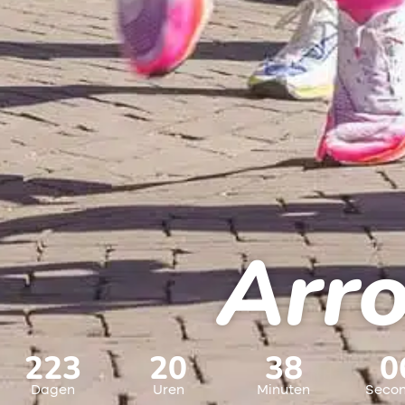
Arr
223
20
38
0
Dagen
Uren
Minuten
Seco