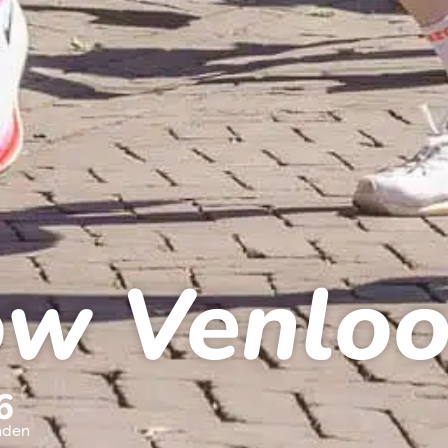
ow Venlo
3
nden