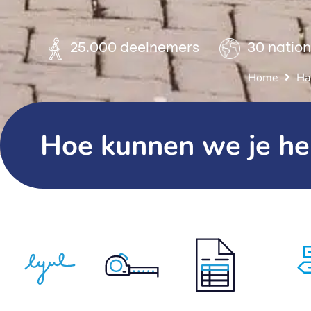
25.000 deelnemers
30 nation
Home
Ha
Hoe kunnen we je he